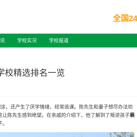
全国24
讯
学校实况
学校报道
学校精选排名一览
塌糊涂，还产生了厌学情绪，经常逃课。陈先生和妻子想尽办法劝
这让陈先生感到绝望。在亲戚的介绍下，他了解到了叛逆孩子
襄
子。