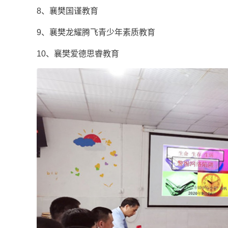
8、襄樊国谨教育
9、襄樊龙耀腾飞青少年素质教育
10、襄樊爱德思睿教育