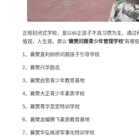
正规封闭式学校，是以纠正孩子不良习惯为主，通过
值观，人生观，那么“
襄樊问题青少年管理学校
”有哪
1、襄樊直利树桥问题孩子引导学校
2、襄樊兴华励志
3、襄樊启思青少年教育基地
4、襄樊大正青少年素质学校
5、襄樊菁华至宏特训学校
6、襄樊龙耀腾飞素质教育基地
7、襄樊华弘叛逆军事化特训学校