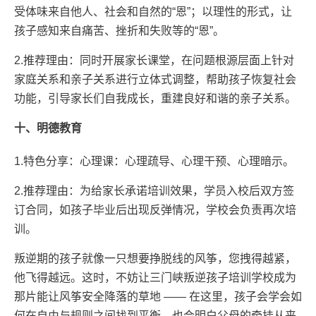
受体味来自他人、社会和自然的“恩”；以理性的形式，让
孩子感知来自痛苦、挫折和失败等的“恩”。
2.推荐理由：同时开展家长课堂，在问题根源层面上针对
家庭关系和亲子关系进行立体式调整，帮助孩子恢复社会
功能，引导家长们自我成长，重建良好和谐的亲子关系。
十、明德教育
1.特色分享：心理课：心理疏导、心理干预、心理暗示。
2.推荐理由：为给家长承诺培训效果，学员入校后双方签
订合同，如孩子毕业后出现反弹情况，学校会负责再次培
训。
叛逆期的孩子就像一只想要挣脱线的风筝，您拽得越紧，
他飞得越远。这时，不妨让三门峡叛逆孩子培训学校成为
那片能让风筝安全降落的草地 —— 在这里，孩子会学会如
何在自由与规则之间找到平衡，也会明白父母的牵挂从来