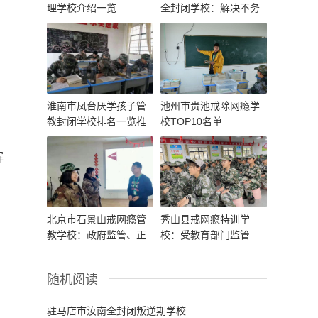
理学校介绍一览
全封闭学校：解决不务
正业的情况
淮南市凤台厌学孩子管
池州市贵池戒除网瘾学
教封闭学校排名一览推
校TOP10名单
荐
挥
北京市石景山戒网瘾管
秀山县戒网瘾特训学
教学校：政府监管、正
校：受教育部门监管
规办学、透明管理
随机阅读
驻马店市汝南全封闭叛逆期学校