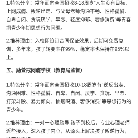
1.特色分享：常年面向全国招收8-18周岁“人生没有目标、
上网成瘾、叛逆出走、与父母老师沟通不畅、性格孤僻、
自卑自闭、贪玩厌学、早恋、轻度抑郁、奢侈消费”等青春
期青少年期思想行为问题。
2.推荐理由：入校即签订合同保证效果，后期可免费复
训，多年来，孩子转变率在99%，稳定率也保持在95%以
上。
五、励萱戒网瘾学校（教育局监督）
1.特色分享：常年面向全国招收10-18周岁有"逆反出走、
沟通困难、性格孤僻、自卑、自闭、厌学、贪玩、早恋、
打架斗殴、暴力倾向、抽烟喝酒、奢侈消费"等思想行为的
青少年。
2.推荐理由：一对一心理疏导,孩子到校后，专业心理老师
近些接入，深入孩子内心，从源头上解决孩子叛逆行为，