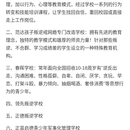
理，加以行为、心理等教育模式，经过学校一系列的行为
转变和技能培训课程，让学生找回自信，重回校园或直接
走上工作岗位。
二、范达孩子叛逆戒网瘾专门改造学校：拥有先进的教育
理念，独特的教学模式和雄厚的师资力量！针对那些叛
逆、不合群、学习成绩差的学生设立的一种特殊教育机
构。
三、春晖学校：常年面向全国招收10-18周岁有"逆反出
走、沟通困难、性格孤僻、自卑、自闭、厌学、贪玩、早
恋、打架斗殴、暴力倾向、抽烟喝酒、奢侈消费"等思想行
为的青少年。
四、领先叛逆学校
五、正德叛逆学校
六、正苗启德青少年军事化管理学校