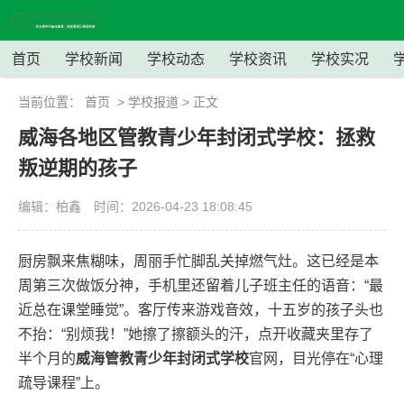
首页
学校新闻
学校动态
学校资讯
学校实况
当前位置：
首页
>
学校报道
> 正文
威海各地区管教青少年封闭式学校：拯救
叛逆期的孩子
编辑：柏鑫
时间：2026-04-23 18:08:45
厨房飘来焦糊味，周丽手忙脚乱关掉燃气灶。这已经是本
周第三次做饭分神，手机里还留着儿子班主任的语音：“最
近总在课堂睡觉”。客厅传来游戏音效，十五岁的孩子头也
不抬：“别烦我！”她擦了擦额头的汗，点开收藏夹里存了
半个月的
威海管教青少年封闭式学校
官网，目光停在“心理
疏导课程”上。